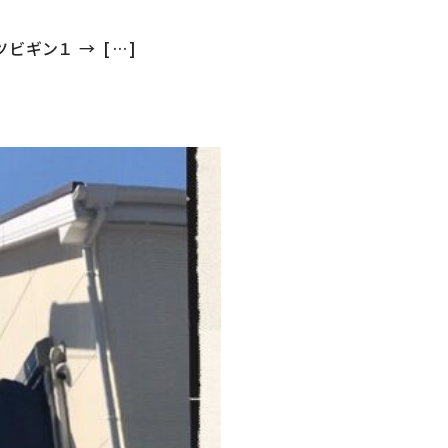
ビギン１ → […]