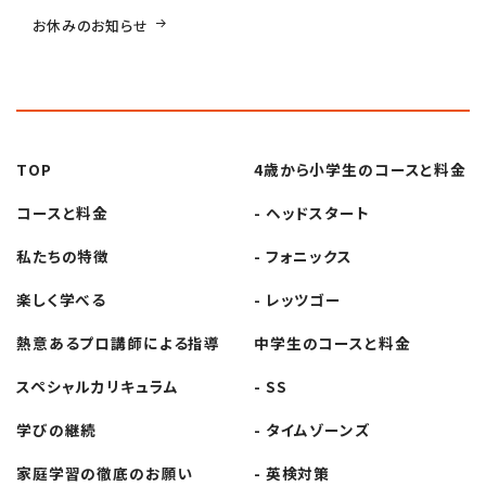
稿
お休みのお知らせ
ナ
ビ
TOP
4歳から小学生の
コースと料金
ゲ
コースと料金
- ヘッドスタート
ー
私たちの特徴
- フォニックス
楽しく学べる
- レッツゴー
シ
熱意あるプロ講師
による指導
中学生の
コースと料金
ョ
スペシャル
カリキュラム
- SS
ン
学びの継続
- タイムゾーンズ
家庭学習の徹底の
お願い
- 英検対策