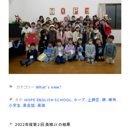
カテゴリー:
What's new?
タグ:
HOPE ENGLISH SCHOOL
、
ホープ
、
上野芝
、
堺
、
堺市
、
小学生
、
英会話
、
英語
投
2022年度第２回 英検Jr.の結果