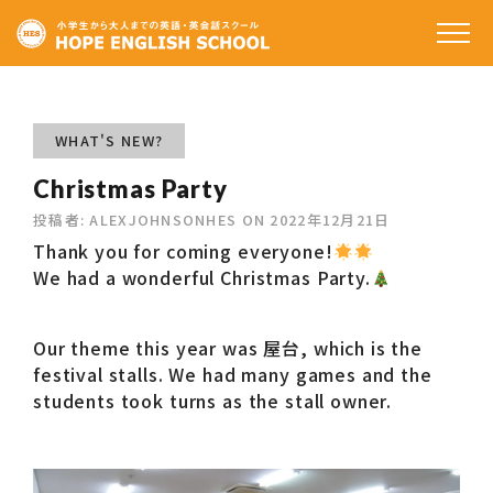
ホーム
私たちの特徴
WHAT'S NEW?
Christmas Party
コースと料金
投稿者:
ALEXJOHNSONHES
ON
2022年12月21日
受講生の声
Thank you for coming everyone!
We had a wonderful Christmas Party.
講師のご紹介
アクセス
Our theme this year was 屋台, which is the
festival stalls. We had many games and the
students took turns as the stall owner.