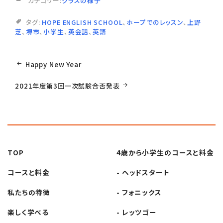
カテゴリー:
クラスの様子
タグ:
HOPE ENGLISH SCHOOL
、
ホープでのレッスン
、
上野
芝
、
堺市
、
小学生
、
英会話
、
英語
投
Happy New Year
稿
2021年度第3回一次試験合否発表
ナ
ビ
TOP
4歳から小学生の
コースと料金
ゲ
コースと料金
- ヘッドスタート
ー
私たちの特徴
- フォニックス
楽しく学べる
- レッツゴー