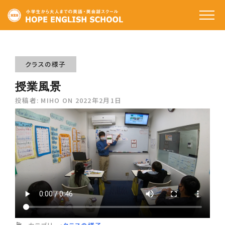
ホーム
私たちの特徴
クラスの様子
授業風景
コースと料金
投稿者:
MIHO
ON
2022年2月1日
受講生の声
講師のご紹介
アクセス