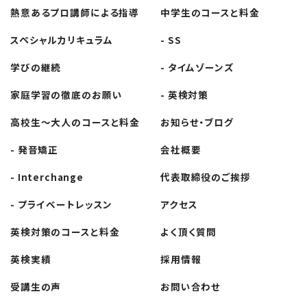
シ
熱意あるプロ講師
による指導
中学生の
コースと料金
ョ
スペシャル
カリキュラム
- SS
ン
学びの継続
- タイムゾーンズ
家庭学習の徹底の
お願い
- 英検対策
高校生～大人の
コースと料金
お知らせ・ブログ
- 発音矯正
会社概要
- Interchange
代表取締役の
ご挨拶
- プライベート
レッスン
アクセス
英検対策の
コースと料金
よく頂く質問
英検実績
採用情報
受講生の声
お問い合わせ