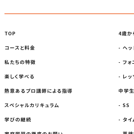
稿
ナ
ビ
TOP
4歳か
コースと料金
- ヘ
ゲ
私たちの特徴
- フ
ー
楽しく学べる
- レ
シ
熱意あるプロ講師
による指導
中学
ョ
スペシャル
カリキュラム
- SS
ン
学びの継続
- タ
家庭学習の徹底の
お願い
- 英