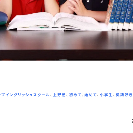
?
ープイングリッシュスクール
、
上野芝
、
初めて
、
始めて
、
小学生
、
英語好