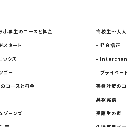
ら小学生の
コースと料金
高校生～大人
ッドスタート
- 発音矯正
ォニックス
- Intercha
ッツゴー
- プライベー
生の
コースと料金
英検対策の
コ
英検実績
イムゾーンズ
受講生の声
検対策
生徒専用ペー