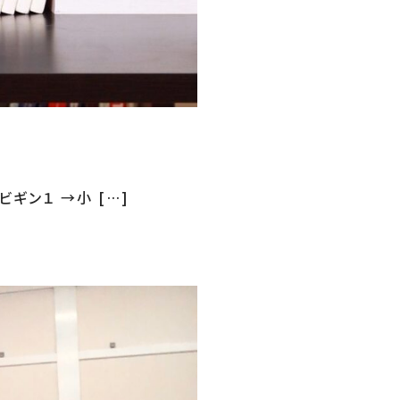
ギン１ →小 […]