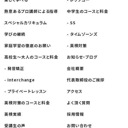
熱意あるプロ講師
による指導
中学生の
コースと料金
スペシャル
カリキュラム
- SS
学びの継続
- タイムゾーンズ
家庭学習の徹底の
お願い
- 英検対策
高校生～大人の
コースと料金
お知らせ・ブログ
- 発音矯正
会社概要
- Interchange
代表取締役の
ご挨拶
- プライベート
レッスン
アクセス
英検対策の
コースと料金
よく頂く質問
英検実績
採用情報
受講生の声
お問い合わせ