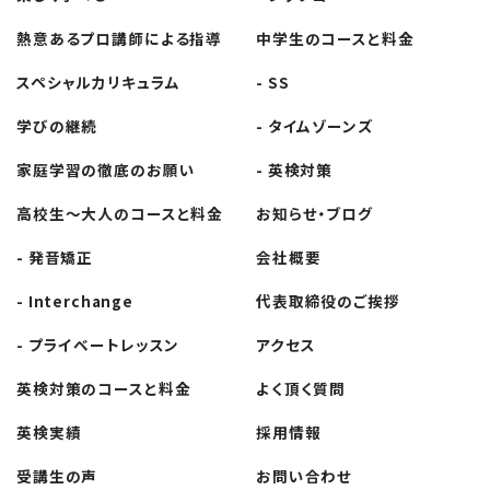
熱意あるプロ講師
による指導
中学生の
コースと料金
スペシャル
カリキュラム
- SS
学びの継続
- タイムゾーンズ
家庭学習の徹底の
お願い
- 英検対策
高校生～大人の
コースと料金
お知らせ・ブログ
- 発音矯正
会社概要
- Interchange
代表取締役の
ご挨拶
- プライベート
レッスン
アクセス
英検対策の
コースと料金
よく頂く質問
英検実績
採用情報
受講生の声
お問い合わせ