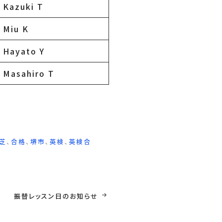
Kazuki T
Miu K
Hayato Y
Masahiro T
芝
、
合格
、
堺市
、
英検
、
英検合
振替レッスン日のお知らせ