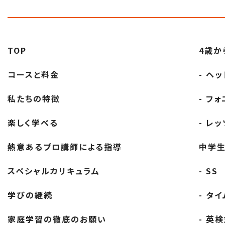
稿
ナ
ビ
TOP
4歳か
コースと料金
- ヘ
ゲ
私たちの特徴
- フ
ー
楽しく学べる
- レ
シ
熱意あるプロ講師
による指導
中学
ョ
スペシャル
カリキュラム
- SS
ン
学びの継続
- タ
家庭学習の徹底の
お願い
- 英