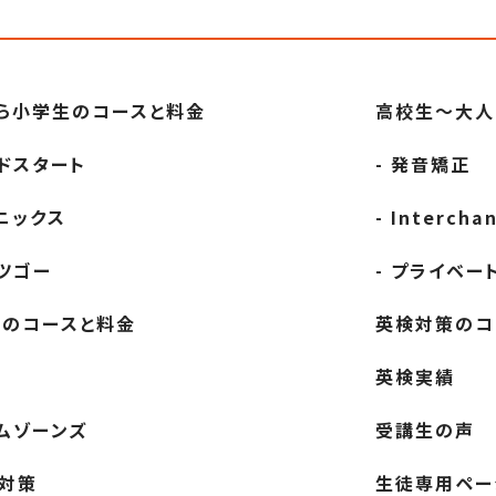
ら小学生の
コースと料金
高校生～大人
ッドスタート
- 発音矯正
ォニックス
- Intercha
ッツゴー
- プライベー
生の
コースと料金
英検対策の
コ
英検実績
イムゾーンズ
受講生の声
検対策
生徒専用ペー