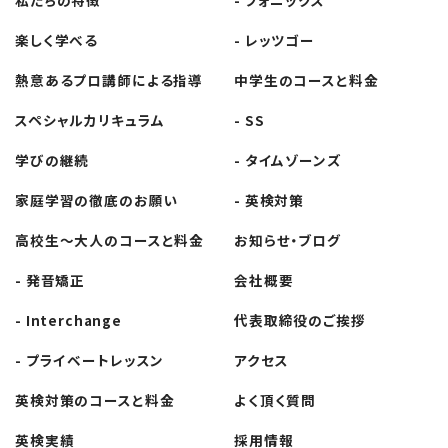
ー
楽しく学べる
- レッツゴー
シ
熱意あるプロ講師
による指導
中学生の
コースと料金
ョ
スペシャル
カリキュラム
- SS
ン
学びの継続
- タイムゾーンズ
家庭学習の徹底の
お願い
- 英検対策
高校生～大人の
コースと料金
お知らせ・ブログ
- 発音矯正
会社概要
- Interchange
代表取締役の
ご挨拶
- プライベート
レッスン
アクセス
英検対策の
コースと料金
よく頂く質問
英検実績
採用情報