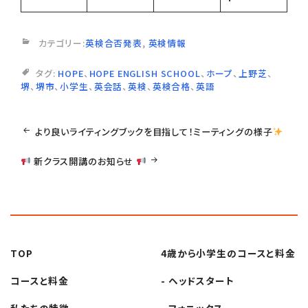
カテゴリー:
英検合否発表
,
英検情報
タグ:
HOPE
、
HOPE ENGLISH SCHOOL
、
ホープ
、
上野芝
、
堺
、
堺市
、
小学生
、
英会話
、
英検
、
英検合格
、
英語
投
より良いライティングブックを目指して！ミーティングの様子
稿
新クラス開講のお知らせ
ナ
ビ
TOP
4歳から小学生の
コースと料金
ゲ
コースと料金
- ヘッドスタート
私たちの特徴
- フォニックス